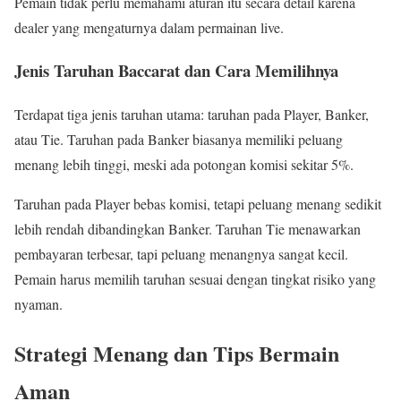
Pemain tidak perlu memahami aturan itu secara detail karena
dealer yang mengaturnya dalam permainan live.
Jenis Taruhan Baccarat dan Cara Memilihnya
Terdapat tiga jenis taruhan utama: taruhan pada Player, Banker,
atau Tie. Taruhan pada Banker biasanya memiliki peluang
menang lebih tinggi, meski ada potongan komisi sekitar 5%.
Taruhan pada Player bebas komisi, tetapi peluang menang sedikit
lebih rendah dibandingkan Banker. Taruhan Tie menawarkan
pembayaran terbesar, tapi peluang menangnya sangat kecil.
Pemain harus memilih taruhan sesuai dengan tingkat risiko yang
nyaman.
Strategi Menang dan Tips Bermain
Aman