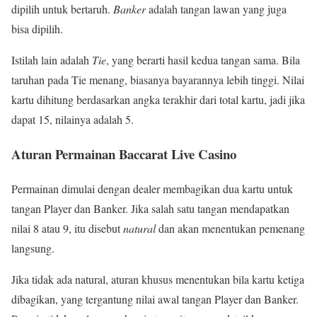
dipilih untuk bertaruh.
Banker
adalah tangan lawan yang juga
bisa dipilih.
Istilah lain adalah
Tie
, yang berarti hasil kedua tangan sama. Bila
taruhan pada Tie menang, biasanya bayarannya lebih tinggi. Nilai
kartu dihitung berdasarkan angka terakhir dari total kartu, jadi jika
dapat 15, nilainya adalah 5.
Aturan Permainan Baccarat Live Casino
Permainan dimulai dengan dealer membagikan dua kartu untuk
tangan Player dan Banker. Jika salah satu tangan mendapatkan
nilai 8 atau 9, itu disebut
natural
dan akan menentukan pemenang
langsung.
Jika tidak ada natural, aturan khusus menentukan bila kartu ketiga
dibagikan, yang tergantung nilai awal tangan Player dan Banker.