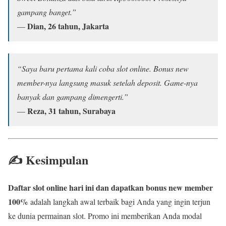
gampang banget.”
Dian, 26 tahun, Jakarta
—
“Saya baru pertama kali coba slot online. Bonus new
member-nya langsung masuk setelah deposit. Game-nya
banyak dan gampang dimengerti.”
Reza, 31 tahun, Surabaya
—
✍️ Kesimpulan
Daftar slot online hari ini dan dapatkan bonus new member
100%
adalah langkah awal terbaik bagi Anda yang ingin terjun
ke dunia permainan slot. Promo ini memberikan Anda modal