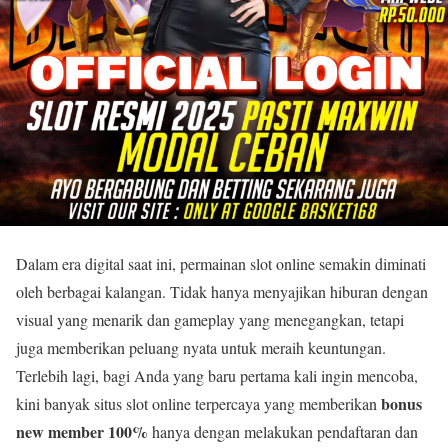
Dalam era digital saat ini, permainan slot online semakin diminati
oleh berbagai kalangan. Tidak hanya menyajikan hiburan dengan
visual yang menarik dan gameplay yang menegangkan, tetapi
juga memberikan peluang nyata untuk meraih keuntungan.
Terlebih lagi, bagi Anda yang baru pertama kali ingin mencoba,
bonus
kini banyak situs slot online terpercaya yang memberikan
new member 100%
hanya dengan melakukan pendaftaran dan