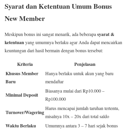
Syarat dan Ketentuan Umum Bonus
New Member
syarat &
Meskipun bonus ini sangat menarik, ada beberapa
ketentuan
yang umumnya berlaku agar Anda dapat mencairkan
keuntungan dari hasil bermain dengan bonus tersebut:
Kriteria
Penjelasan
Khusus Member
Hanya berlaku untuk akun yang baru
Baru
mendaftar
Biasanya mulai dari Rp10.000 –
Minimal Deposit
Rp100.000
Harus mencapai jumlah taruhan tertentu,
Turnover/Wagering
misalnya 10x – 20x dari total saldo
Waktu Berlaku
Umumnya antara 3 – 7 hari sejak bonus