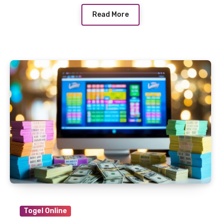
Read More
Togel Online