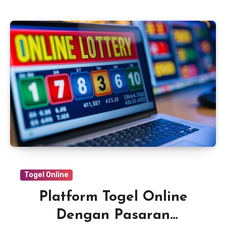
Togel Online
Platform Togel Online
Dengan Pasaran