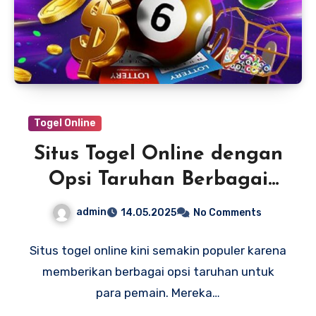
Togel Online
Situs Togel Online dengan
Opsi Taruhan Berbagai
Pasaran: Temukan
admin
14.05.2025
No Comments
Keseruan dan Peluang
Situs togel online kini semakin populer karena
Menang!
memberikan berbagai opsi taruhan untuk
para pemain. Mereka…