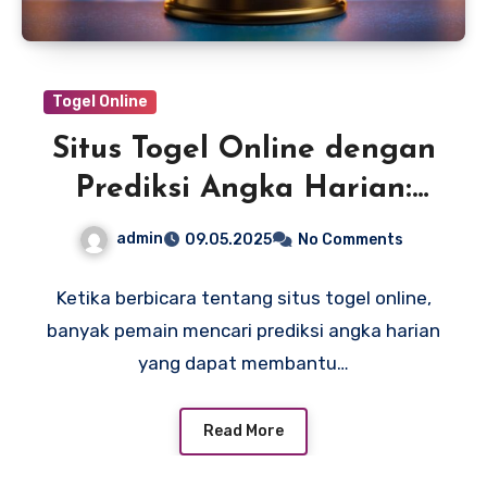
Togel Online
Situs Togel Online dengan
Prediksi Angka Harian:
Rahasia Menang Setiap
admin
09.05.2025
No Comments
Hari!
Ketika berbicara tentang situs togel online,
banyak pemain mencari prediksi angka harian
yang dapat membantu…
Read More