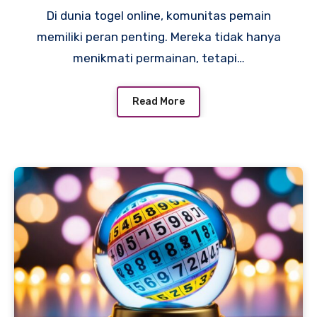
Di dunia togel online, komunitas pemain
memiliki peran penting. Mereka tidak hanya
menikmati permainan, tetapi…
Read More