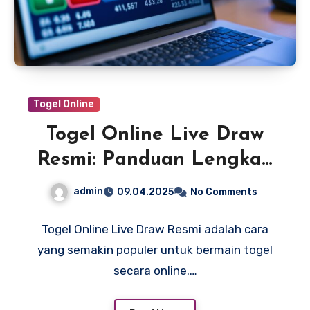
Togel Online
Togel Online Live Draw
Resmi: Panduan Lengkap
untuk Pemain Baru
admin
09.04.2025
No Comments
Togel Online Live Draw Resmi adalah cara
yang semakin populer untuk bermain togel
secara online.…