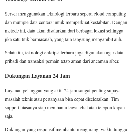
Server menggunakan teknologi terbaru seperti cloud computing
dan multiple data centers untuk memperkuat kestabilan. Dengan
metode ini, data akan disalurkan dari berbagai lokasi sehingga
jika satu titik bermasalah, yang lain langsung mengambil alih.
Selain itu, teknologi enkripsi terbaru juga digunakan agar data
pribadi dan transaksi pemain tetap aman dari ancaman siber.
Dukungan Layanan 24 Jam
Layanan pelanggan yang aktif 24 jam sangat penting supaya
masalah teknis atau pertanyaan bisa cepat diselesaikan. Tim
support biasanya siap membantu lewat chat atau telepon kapan
saja.
Dukungan yang responsif membantu mengurangi waktu tunggu