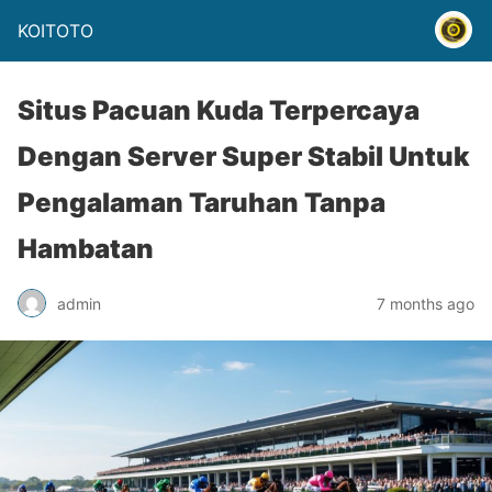
KOITOTO
Situs Pacuan Kuda Terpercaya
Dengan Server Super Stabil Untuk
Pengalaman Taruhan Tanpa
Hambatan
admin
7 months ago