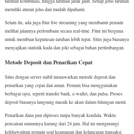
taruhan kombinasi, hingga taruhan jarak jauh. Setiap jenis taruhan
memiliki aturan jelas dan mudah dipahami.
Selain itu, ada juga fitur live streaming yang membantu pemain
melihat jalannya perlombaan secara real-time. Fitur ini berguna
untuk membuat keputusan taruhan lebih tepat. Situs juga biasanya
menyajikan statistik kuda dan joki sebagai bahan pertimbangan.
Metode Deposit dan Penarikan Cepat
Situs dengan server stabil menawarkan metode deposit dan
penarikan yang cepat dan aman. Pemain bisa menggunakan
berbagai opsi, seperti transfer bank, e-wallet, dan pulsa. Proses
deposit biasanya langsung masuk ke akun dalam hitungan menit.
Penarikan dana pun diproses tanpa banyak kendala. Waktu
pencairan umumnya kurang dari 24 jam. Hal ini mengurangi
kekhawatiran pemain soal keamanan dan kelancaran transaksi