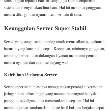
Situs dengan reputasi baik biasanya juga rutin memperbaiki
sistem dan menyediakan fitur baru. Hal ini membuat pengguna
merasa dihargai dan nyaman saat bermain di sana.
Keunggulan Server Super Stabil
Server yang sangat stabil penting untuk memastikan pengalaman
bermain yang lancar dan cepat. Kecepatan, minimnya gangguan,
teknologi terbaru, dan dukungan layanan membantu pemain
merasa nyaman dan aman sepanjang waktu.
Kelebihan Performa Server
Server super stabil biasanya menggunakan perangkat keras dan
jaringan berkualitas tinggi yang mampu menangani banyak
pengguna sekaligus tanpa menurunkan kecepatan. Hal ini
membuat proses taruhan dan update hasil balapan berjalan cepat