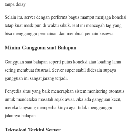
tanpa delay.
Selain itu, server dengan performa bagus mampu menjaga koneksi
tetap kuat meskipun di waktu sibuk. Hal ini mencegah lag yang
bisa mengganggu permainan dan membuat pemain kecewa.
Minim Gangguan saat Balapan
Gangguan saat balapan seperti putus koneksi atau loading lama
sering membuat frustrasi. Server super stabil didesain supaya
gangguan ini sangat jarang terjadi.
Penyedia situs yang baik menerapkan sistem monitoring otomatis
untuk mendeteksi masalah sejak awal. Jika ada gangguan kecil,
mereka langsung memperbaikinya agar tidak mengganggu
jalannya balapan.
Teknologi Terkini Server