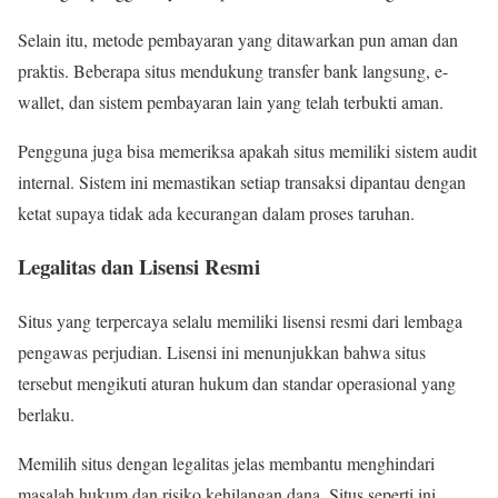
Selain itu, metode pembayaran yang ditawarkan pun aman dan
praktis. Beberapa situs mendukung transfer bank langsung, e-
wallet, dan sistem pembayaran lain yang telah terbukti aman.
Pengguna juga bisa memeriksa apakah situs memiliki sistem audit
internal. Sistem ini memastikan setiap transaksi dipantau dengan
ketat supaya tidak ada kecurangan dalam proses taruhan.
Legalitas dan Lisensi Resmi
Situs yang terpercaya selalu memiliki lisensi resmi dari lembaga
pengawas perjudian. Lisensi ini menunjukkan bahwa situs
tersebut mengikuti aturan hukum dan standar operasional yang
berlaku.
Memilih situs dengan legalitas jelas membantu menghindari
masalah hukum dan risiko kehilangan dana. Situs seperti ini