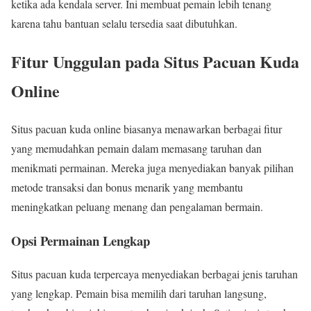
ketika ada kendala server. Ini membuat pemain lebih tenang
karena tahu bantuan selalu tersedia saat dibutuhkan.
Fitur Unggulan pada Situs Pacuan Kuda
Online
Situs pacuan kuda online biasanya menawarkan berbagai fitur
yang memudahkan pemain dalam memasang taruhan dan
menikmati permainan. Mereka juga menyediakan banyak pilihan
metode transaksi dan bonus menarik yang membantu
meningkatkan peluang menang dan pengalaman bermain.
Opsi Permainan Lengkap
Situs pacuan kuda terpercaya menyediakan berbagai jenis taruhan
yang lengkap. Pemain bisa memilih dari taruhan langsung,