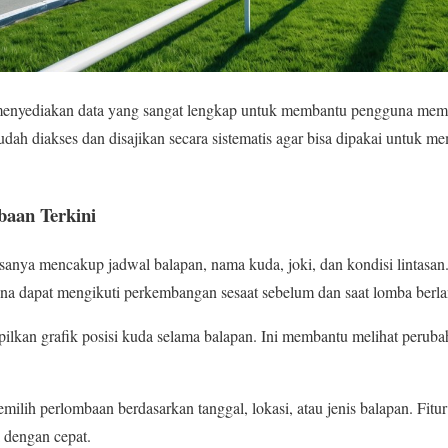
menyediakan data yang sangat lengkap untuk membantu pengguna mem
dah diakses dan disajikan secara sistematis agar bisa dipakai untuk me
baan Terkini
sanya mencakup jadwal balapan, nama kuda, joki, dan kondisi lintasan. 
una dapat mengikuti perkembangan sesaat sebelum dan saat lomba berl
ilkan grafik posisi kuda selama balapan. Ini membantu melihat peruba
memilih perlombaan berdasarkan tanggal, lokasi, atau jenis balapan. Fi
 dengan cepat.