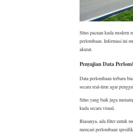
Situs pacuan kuda modern 
perlombaan. Informasi ini mu
akurat.
Penyajian Data Perlom
Data perlombaan terbaru bia
secara real-time agar pengg
Situs yang baik juga menamp
kuda secara visual.
Biasanya, ada filter untuk 
mencari perlombaan spesifik