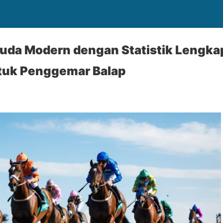
uda Modern dengan Statistik Lengkap
tuk Penggemar Balap