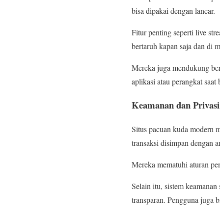
bisa dipakai dengan lancar.
Fitur penting seperti live s
bertaruh kapan saja dan di m
Mereka juga mendukung berba
aplikasi atau perangkat saat
Keamanan dan Privasi
Situs pacuan kuda modern me
transaksi disimpan dengan 
Mereka mematuhi aturan per
Selain itu, sistem keamanan 
transparan. Pengguna juga 