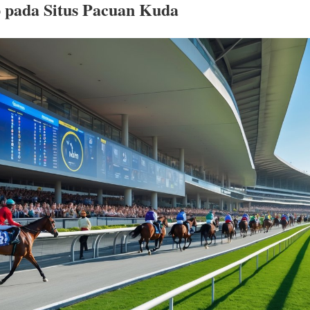
p pada Situs Pacuan Kuda