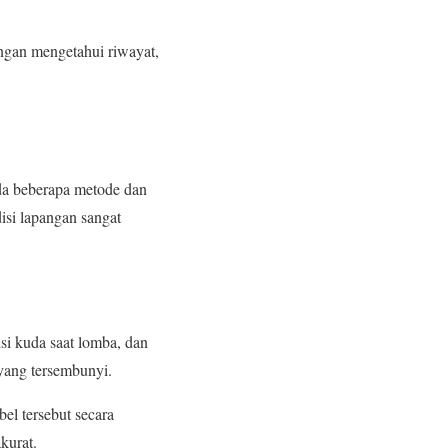
engan mengetahui riwayat,
Ada beberapa metode dan
si lapangan sangat
isi kuda saat lomba, dan
yang tersembunyi.
el tersebut secara
kurat.