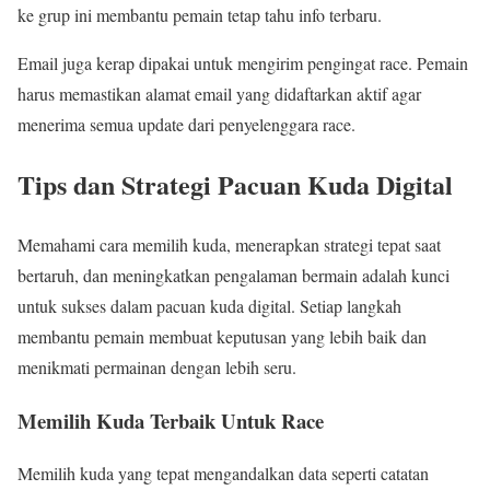
ke grup ini membantu pemain tetap tahu info terbaru.
Email juga kerap dipakai untuk mengirim pengingat race. Pemain
harus memastikan alamat email yang didaftarkan aktif agar
menerima semua update dari penyelenggara race.
Tips dan Strategi Pacuan Kuda Digital
Memahami cara memilih kuda, menerapkan strategi tepat saat
bertaruh, dan meningkatkan pengalaman bermain adalah kunci
untuk sukses dalam pacuan kuda digital. Setiap langkah
membantu pemain membuat keputusan yang lebih baik dan
menikmati permainan dengan lebih seru.
Memilih Kuda Terbaik Untuk Race
Memilih kuda yang tepat mengandalkan data seperti catatan