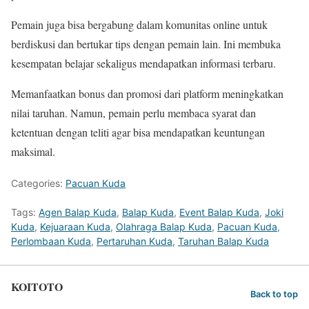
Pemain juga bisa bergabung dalam komunitas online untuk
berdiskusi dan bertukar tips dengan pemain lain. Ini membuka
kesempatan belajar sekaligus mendapatkan informasi terbaru.
Memanfaatkan bonus dan promosi dari platform meningkatkan
nilai taruhan. Namun, pemain perlu membaca syarat dan
ketentuan dengan teliti agar bisa mendapatkan keuntungan
maksimal.
Categories:
Pacuan Kuda
Tags:
Agen Balap Kuda
,
Balap Kuda
,
Event Balap Kuda
,
Joki
Kuda
,
Kejuaraan Kuda
,
Olahraga Balap Kuda
,
Pacuan Kuda
,
Perlombaan Kuda
,
Pertaruhan Kuda
,
Taruhan Balap Kuda
KOITOTO
Back to top