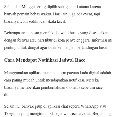
Sabtu dan Minggu sering dipilih sebagai hari utama karena
banyak pemain bebas waktu. Hari lain juga ada event, tapi
biasanya lebih sedikit dan skala kecil.
Beberapa event besar memiliki jadwal khusus yang disesuaikan
dengan festival atau hari libur di kota penyelenggara. Informasi ini
penting untuk diingat agar tidak kehilangan pertandingan besar.
Cara Mendapat Notifikasi Jadwal Race
Menggunakan aplikasi resmi platform pacuan kuda digital adalah
cara paling mudah untuk mendapatkan notifikasi. Mereka
biasanya memberikan pemberitahuan otomatis sebelum race
dimulai.
Selain itu, banyak grup di aplikasi chat seperti WhatsApp atau
Telegram yang mengirim update jadwal secara cepat. Bergabung