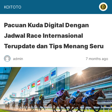
KOITOTO
Pacuan Kuda Digital Dengan
Jadwal Race Internasional
Terupdate dan Tips Menang Seru
admin
7 months ago