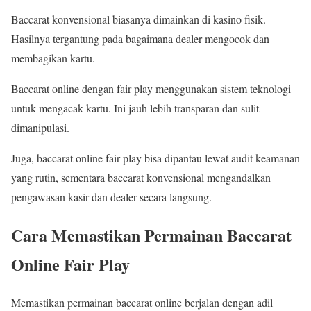
Baccarat konvensional biasanya dimainkan di kasino fisik.
Hasilnya tergantung pada bagaimana dealer mengocok dan
membagikan kartu.
Baccarat online dengan fair play menggunakan sistem teknologi
untuk mengacak kartu. Ini jauh lebih transparan dan sulit
dimanipulasi.
Juga, baccarat online fair play bisa dipantau lewat audit keamanan
yang rutin, sementara baccarat konvensional mengandalkan
pengawasan kasir dan dealer secara langsung.
Cara Memastikan Permainan Baccarat
Online Fair Play
Memastikan permainan baccarat online berjalan dengan adil