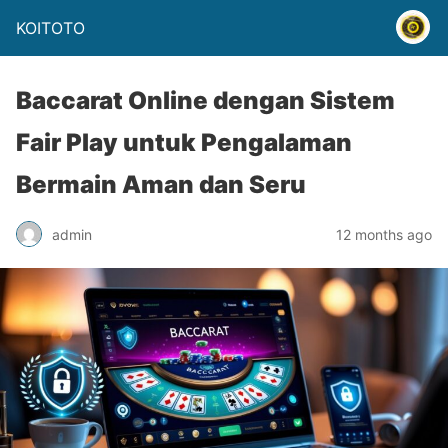
KOITOTO
Baccarat Online dengan Sistem
Fair Play untuk Pengalaman
Bermain Aman dan Seru
admin
12 months ago