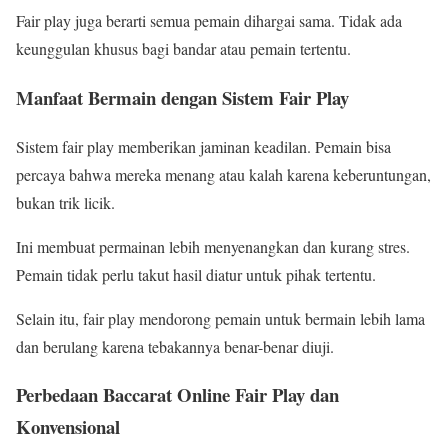
Fair play juga berarti semua pemain dihargai sama. Tidak ada
keunggulan khusus bagi bandar atau pemain tertentu.
Manfaat Bermain dengan Sistem Fair Play
Sistem fair play memberikan jaminan keadilan. Pemain bisa
percaya bahwa mereka menang atau kalah karena keberuntungan,
bukan trik licik.
Ini membuat permainan lebih menyenangkan dan kurang stres.
Pemain tidak perlu takut hasil diatur untuk pihak tertentu.
Selain itu, fair play mendorong pemain untuk bermain lebih lama
dan berulang karena tebakannya benar-benar diuji.
Perbedaan Baccarat Online Fair Play dan
Konvensional