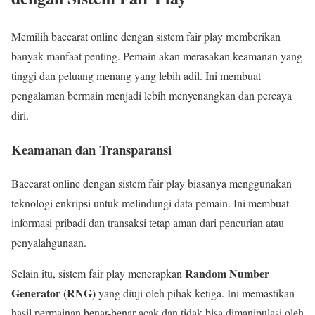
Memilih baccarat online dengan sistem fair play memberikan
banyak manfaat penting. Pemain akan merasakan keamanan yang
tinggi dan peluang menang yang lebih adil. Ini membuat
pengalaman bermain menjadi lebih menyenangkan dan percaya
diri.
Keamanan dan Transparansi
Baccarat online dengan sistem fair play biasanya menggunakan
teknologi enkripsi untuk melindungi data pemain. Ini membuat
informasi pribadi dan transaksi tetap aman dari pencurian atau
penyalahgunaan.
Random Number
Selain itu, sistem fair play menerapkan
Generator (RNG)
yang diuji oleh pihak ketiga. Ini memastikan
hasil permainan benar-benar acak dan tidak bisa dimanipulasi oleh