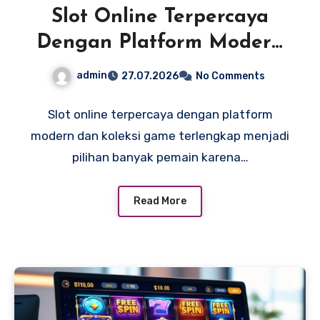
Slot Online Terpercaya
Dengan Platform Modern
Dan Koleksi Game
admin
27.07.2026
No Comments
Terlengkap untuk
Slot online terpercaya dengan platform
Pengalaman Bermain Seru
modern dan koleksi game terlengkap menjadi
pilihan banyak pemain karena…
Read More