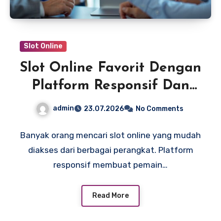
Slot Online
Slot Online Favorit Dengan
Platform Responsif Dan
Layanan Profesional Untuk
admin
23.07.2026
No Comments
Pengalaman Bermain
Banyak orang mencari slot online yang mudah
Terbaik
diakses dari berbagai perangkat. Platform
responsif membuat pemain…
Read More