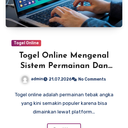
Togel Online
Togel Online Mengenal
Sistem Permainan Dan
Perkembangan Platform
admin
21.07.2026
No Comments
Digital Dengan Mudah
Togel online adalah permainan tebak angka
dan Seru
yang kini semakin populer karena bisa
dimainkan lewat platform…