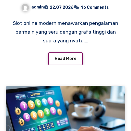
Berkualitas Dan Fitur
admin
22.07.2026
No Comments
Terbaru yang Seru dan
Slot online modern menawarkan pengalaman
Menguntungkan
bermain yang seru dengan grafis tinggi dan
suara yang nyata.…
Read More